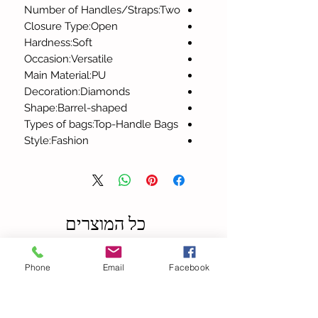
Number of Handles/Straps:Two
Closure Type:Open
Hardness:Soft
Occasion:Versatile
Main Material:PU
Decoration:Diamonds
Shape:Barrel-shaped
Types of bags:Top-Handle Bags
Style:Fashion
כל המוצרים
Phone
Email
Facebook